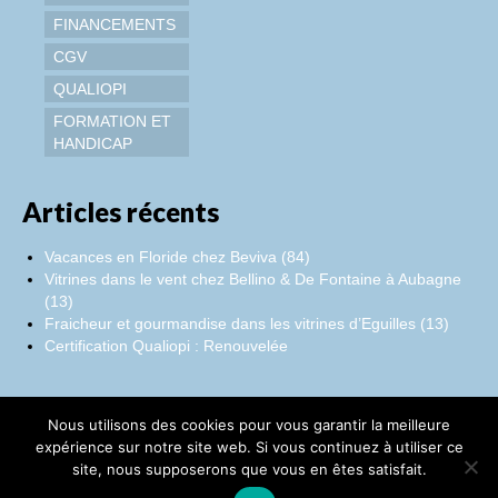
FINANCEMENTS
CGV
QUALIOPI
FORMATION ET
HANDICAP
Articles récents
Vacances en Floride chez Beviva (84)
Vitrines dans le vent chez Bellino & De Fontaine à Aubagne
(13)
Fraicheur et gourmandise dans les vitrines d’Eguilles (13)
Certification Qualiopi : Renouvelée
Nous utilisons des cookies pour vous garantir la meilleure
Facebook
Instagram
LinkedIn
expérience sur notre site web. Si vous continuez à utiliser ce
site, nous supposerons que vous en êtes satisfait.