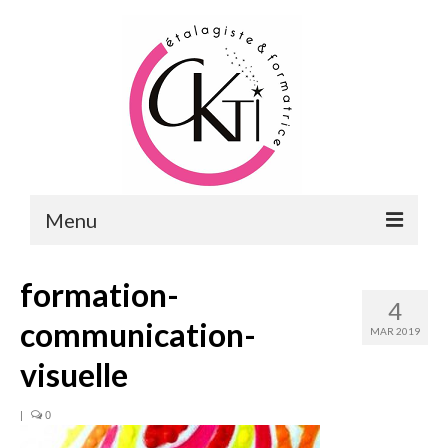
Menu
ACCUEIL
formation-
4
FORMATIONS
communication-
MAR 2019
FORMATIONS DU POINT DE VENTE
visuelle
MERCHANDISING & VITRINES
|
0
FORMATIONS RH