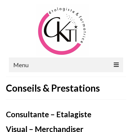
Menu
ACCUEIL
Conseils & Prestations
FORMATIONS
FORMATIONS DU POINT DE VENTE
Consultante – Etalagiste
MERCHANDISING & VITRINES
Visual – Merchandiser
FORMATIONS RH