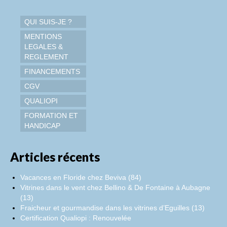
QUI SUIS-JE ?
MENTIONS
LEGALES &
REGLEMENT
FINANCEMENTS
CGV
QUALIOPI
FORMATION ET
HANDICAP
Articles récents
Vacances en Floride chez Beviva (84)
Vitrines dans le vent chez Bellino & De Fontaine à Aubagne
(13)
Fraicheur et gourmandise dans les vitrines d’Eguilles (13)
Certification Qualiopi : Renouvelée