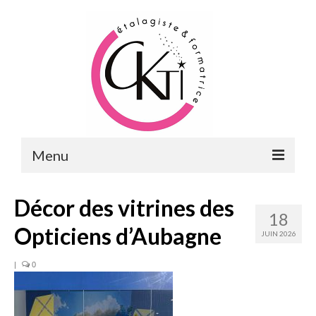
Menu
ACCUEIL
Décor des vitrines des
18
FORMATIONS
Opticiens d’Aubagne
JUIN 2026
FORMATIONS DU POINT DE VENTE
|
0
MERCHANDISING & VITRINES
FORMATIONS RH