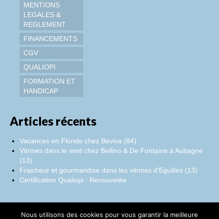
MENTIONS
LEGALES &
REGLEMENT
FINANCEMENTS
CGV
QUALIOPI
FORMATION ET
HANDICAP
Articles récents
Vacances en Floride chez Beviva (84)
Vitrines dans le vent chez Bellino & De Fontaine à Aubagne
(13)
Fraicheur et gourmandise dans les vitrines d’Eguilles (13)
Certification Qualiopi : Renouvelée
Nous utilisons des cookies pour vous garantir la meilleure