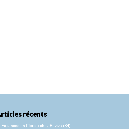
rticles récents
Vacances en Floride chez Beviva (84)