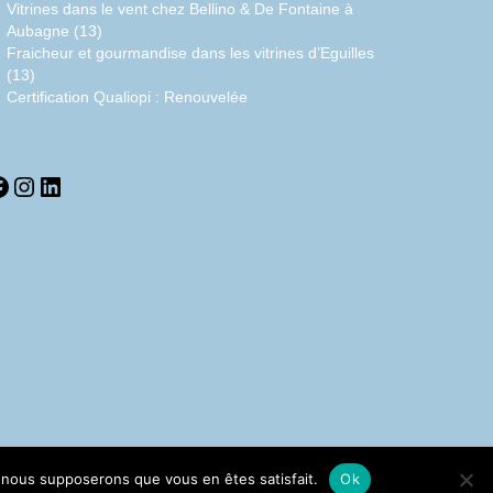
Vitrines dans le vent chez Bellino & De Fontaine à
Aubagne (13)
Fraicheur et gourmandise dans les vitrines d’Eguilles
(13)
Certification Qualiopi : Renouvelée
acebook
Instagram
LinkedIn
e, nous supposerons que vous en êtes satisfait.
Ok