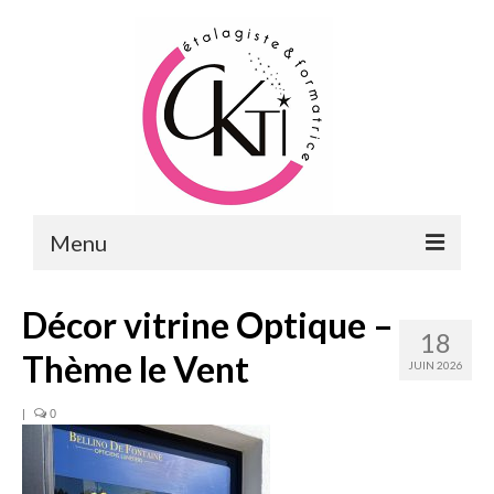
Menu
ACCUEIL
Décor vitrine Optique –
18
FORMATIONS
Thème le Vent
JUIN 2026
FORMATIONS DU POINT DE VENTE
|
0
MERCHANDISING & VITRINES
FORMATIONS RH