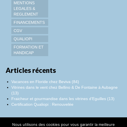
MENTIONS
LEGALES &
REGLEMENT
FINANCEMENTS
CGV
QUALIOPI
FORMATION ET
HANDICAP
Articles récents
Vacances en Floride chez Beviva (84)
Vitrines dans le vent chez Bellino & De Fontaine à Aubagne
(13)
Fraicheur et gourmandise dans les vitrines d’Eguilles (13)
Certification Qualiopi : Renouvelée
Nous utilisons des cookies pour vous garantir la meilleure