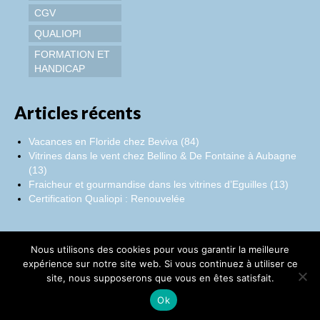
CGV
QUALIOPI
FORMATION ET
HANDICAP
Articles récents
Vacances en Floride chez Beviva (84)
Vitrines dans le vent chez Bellino & De Fontaine à Aubagne
(13)
Fraicheur et gourmandise dans les vitrines d’Eguilles (13)
Certification Qualiopi : Renouvelée
Nous utilisons des cookies pour vous garantir la meilleure
Facebook
Instagram
LinkedIn
expérience sur notre site web. Si vous continuez à utiliser ce
site, nous supposerons que vous en êtes satisfait.
©Catherine Montillot
Ok