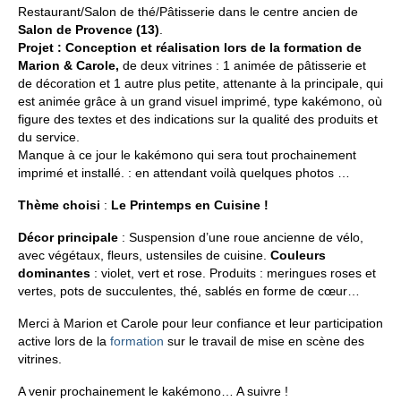
Restaurant/Salon de thé/Pâtisserie dans le centre ancien de
FORMATIONS DE FORMATEURS
Salon de Provence (13)
.
Projet : Conception et réalisation lors de la formation de
CONSEILS & PRESTATIONS
Marion & Carole,
de deux vitrines : 1 animée de pâtisserie et
de décoration et 1 autre plus petite, attenante à la principale, qui
REALISATIONS
est animée grâce à un grand visuel imprimé, type kakémono, où
figure des textes et des indications sur la qualité des produits et
du service.
CONTACT
Manque à ce jour le kakémono qui sera tout prochainement
imprimé et installé. : en attendant voilà quelques photos …
Thème choisi
:
Le Printemps en Cuisine
!
Décor principale
: Suspension d’une roue ancienne de vélo,
avec végétaux, fleurs, ustensiles de cuisine.
Couleurs
dominantes
: violet, vert et rose. Produits : meringues roses et
vertes, pots de succulentes, thé, sablés en forme de cœur…
Merci à Marion et Carole pour leur confiance et leur participation
active lors de la
formation
sur le travail de mise en scène des
vitrines.
A venir prochainement le kakémono… A suivre !