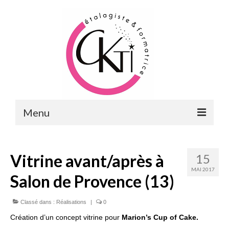
Menu
ACCUEIL
Vitrine avant/après à
15
FORMATIONS
MAI 2017
Salon de Provence (13)
FORMATIONS DU POINT DE VENTE
MERCHANDISING & VITRINES
Classé dans :
Réalisations
|
0
Création d’un concept vitrine pour
Marion’s Cup of Cake.
FORMATIONS RH