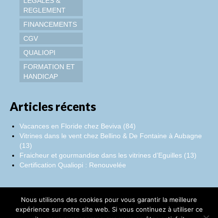
LEGALES &
REGLEMENT
FINANCEMENTS
CGV
QUALIOPI
FORMATION ET
HANDICAP
Articles récents
Vacances en Floride chez Beviva (84)
Vitrines dans le vent chez Bellino & De Fontaine à Aubagne
(13)
Fraicheur et gourmandise dans les vitrines d’Eguilles (13)
Certification Qualiopi : Renouvelée
Nous utilisons des cookies pour vous garantir la meilleure
Facebook
Instagram
LinkedIn
expérience sur notre site web. Si vous continuez à utiliser ce