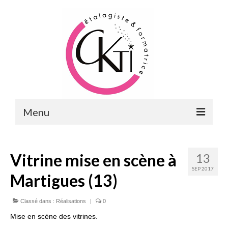
Menu
ACCUEIL
Vitrine mise en scène à
13
FORMATIONS
SEP 2017
Martigues (13)
FORMATIONS DU POINT DE VENTE
MERCHANDISING & VITRINES
Classé dans :
Réalisations
|
0
Mise en scène des vitrines.
FORMATIONS RH