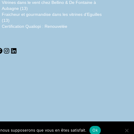
Vitrines dans le vent chez Bellino & De Fontaine à
Aubagne (13)
Fraicheur et gourmandise dans les vitrines d’Eguilles
(13)
Certification Qualiopi : Renouvelée
acebook
Instagram
LinkedIn
e, nous supposerons que vous en êtes satisfait.
Ok