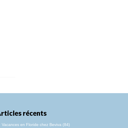
rticles récents
Vacances en Floride chez Beviva (84)