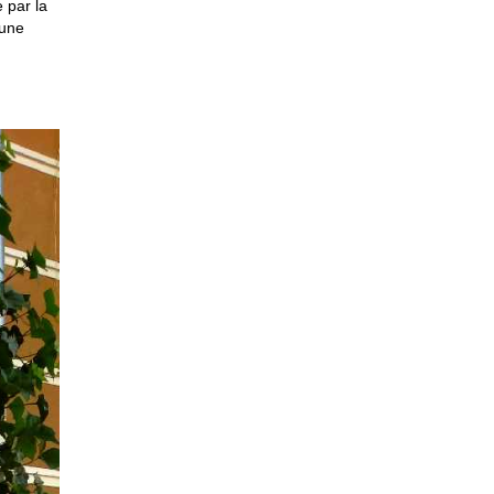
 par la
 une