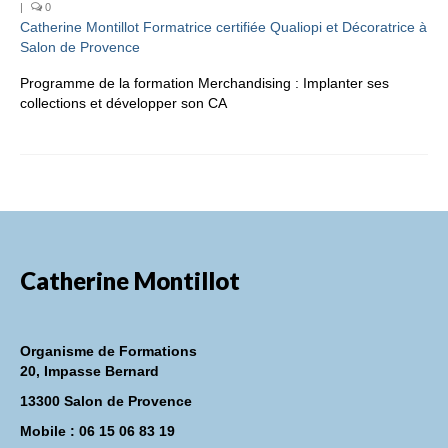
|
0
Catherine Montillot Formatrice certifiée Qualiopi et Décoratrice à
FORMATIONS DE FORMATEURS
Salon de Provence
CONSEILS & PRESTATIONS
Programme de la formation Merchandising : Implanter ses
collections et développer son CA
REALISATIONS
CONTACT
Catherine Montillot
Organisme de Formations
20, Impasse Bernard
13300 Salon de Provence
Mobile : 06 15 06 83 19