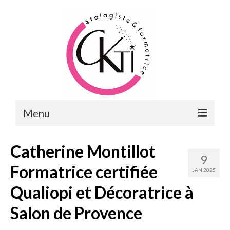
Menu
ACCUEIL
Catherine Montillot
9
FORMATIONS
Formatrice certifiée
JAN 2025
FORMATIONS DU POINT DE VENTE
Qualiopi et Décoratrice à
MERCHANDISING & VITRINES
Salon de Provence
FORMATIONS RH