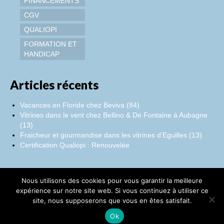
FINANCEMENTS
CGV
QUALIOPI
FORMATION ET
HANDICAP
Articles récents
Vacances en Floride chez Beviva (84)
Vitrines dans le vent chez Bellino & De Fontaine à Aubagne
(13)
Fraicheur et gourmandise dans les vitrines d’Eguilles (13)
Certification Qualiopi : Renouvelée
Nous utilisons des cookies pour vous garantir la meilleure
Facebook
Instagram
LinkedIn
expérience sur notre site web. Si vous continuez à utiliser ce
site, nous supposerons que vous en êtes satisfait.
©Catherine Montillot
Ok