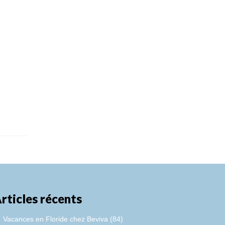
rticles récents
Vacances en Floride chez Beviva (84)