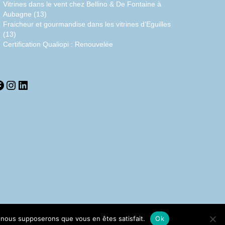
Vitrines dans le vent chez Bellino & De Fontaine à
Aubagne (13)
Fraicheur et gourmandise dans les vitrines d’Eguilles
(13)
Certification Qualiopi : Renouvelée
acebook
Instagram
LinkedIn
e, nous supposerons que vous en êtes satisfait.
Ok