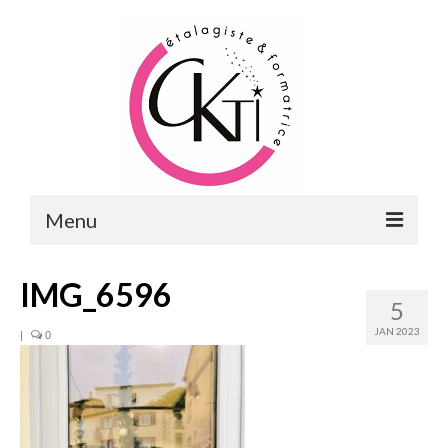
Menu
ACCUEIL
IMG_6596
5
FORMATIONS
JAN 2023
|
0
FORMATIONS DU POINT DE VENTE
MERCHANDISING & VITRINES
FORMATIONS RH