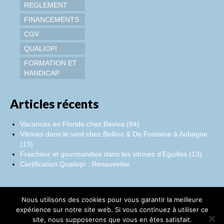
REGLEMENT
FINANCEMENTS
CGV
QUALIOPI
FORMATION ET
HANDICAP
Articles récents
Vacances en Floride chez Beviva (84)
Vitrines dans le vent chez Bellino & De Fontaine à Aubagne
(13)
Fraicheur et gourmandise dans les vitrines d’Eguilles (13)
Certification Qualiopi : Renouvelée
Nous utilisons des cookies pour vous garantir la meilleure
Facebook
Instagram
LinkedIn
expérience sur notre site web. Si vous continuez à utiliser ce
site, nous supposerons que vous en êtes satisfait.