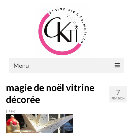
Menu
ACCUEIL
magie de noël vitrine
7
FORMATIONS
décorée
FÉV 2024
FORMATIONS DU POINT DE VENTE
|
0
MERCHANDISING & VITRINES
FORMATIONS RH