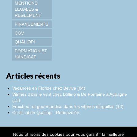
MENTIONS
LEGALES &
REGLEMENT
FINANCEMENTS
CGV
QUALIOPI
FORMATION ET
HANDICAP
Articles récents
Vacances en Floride chez Beviva (84)
Vitrines dans le vent chez Bellino & De Fontaine à Aubagne
(13)
Fraicheur et gourmandise dans les vitrines d’Eguilles (13)
Certification Qualiopi : Renouvelée
Nous utilisons des cookies pour vous garantir la meilleure