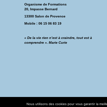
Organisme de Formations
20, Impasse Bernard
13300 Salon de Provence
Mobile : 06 15 06 83 19
« De la vie rien n’est à craindre, tout est à
comprendre ». Marie Curie
©Catherine Montillot
Nous utilisons des cookies pour vous garantir la meil