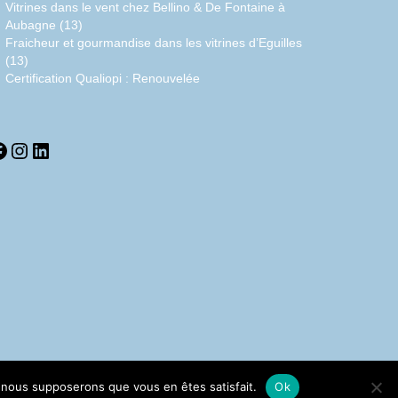
Vitrines dans le vent chez Bellino & De Fontaine à
Aubagne (13)
Fraicheur et gourmandise dans les vitrines d’Eguilles
(13)
Certification Qualiopi : Renouvelée
acebook
Instagram
LinkedIn
e, nous supposerons que vous en êtes satisfait.
Ok