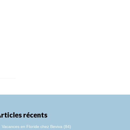
rticles récents
Vacances en Floride chez Beviva (84)