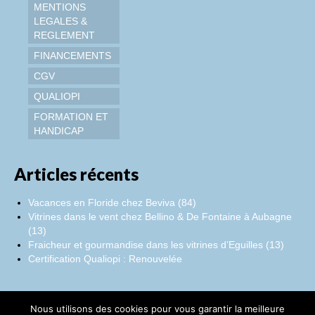
MENTIONS
LEGALES &
REGLEMENT
FINANCEMENTS
CGV
QUALIOPI
FORMATION ET
HANDICAP
Articles récents
Vacances en Floride chez Beviva (84)
Vitrines dans le vent chez Bellino & De Fontaine à Aubagne
(13)
Fraicheur et gourmandise dans les vitrines d’Eguilles (13)
Certification Qualiopi : Renouvelée
Nous utilisons des cookies pour vous garantir la meilleure