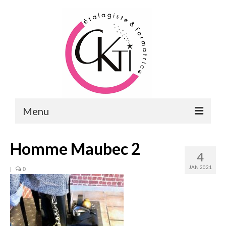
Menu
ACCUEIL
Homme Maubec 2
4
FORMATIONS
JAN 2021
|
0
FORMATIONS DU POINT DE VENTE
MERCHANDISING & VITRINES
FORMATIONS RH