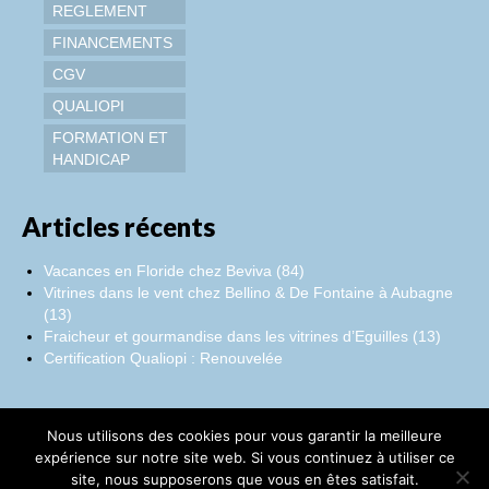
REGLEMENT
FINANCEMENTS
CGV
QUALIOPI
FORMATION ET
HANDICAP
Articles récents
Vacances en Floride chez Beviva (84)
Vitrines dans le vent chez Bellino & De Fontaine à Aubagne
(13)
Fraicheur et gourmandise dans les vitrines d’Eguilles (13)
Certification Qualiopi : Renouvelée
Nous utilisons des cookies pour vous garantir la meilleure
Facebook
Instagram
LinkedIn
expérience sur notre site web. Si vous continuez à utiliser ce
site, nous supposerons que vous en êtes satisfait.