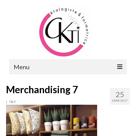
Menu
ACCUEIL
Merchandising 7
25
FORMATIONS
MAR 2017
|
0
FORMATIONS DU POINT DE VENTE
MERCHANDISING & VITRINES
FORMATIONS RH