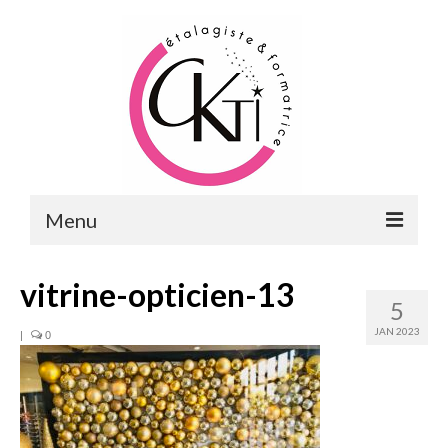
Menu
ACCUEIL
vitrine-opticien-13
5
FORMATIONS
JAN 2023
|
0
FORMATIONS DU POINT DE VENTE
MERCHANDISING & VITRINES
FORMATIONS RH