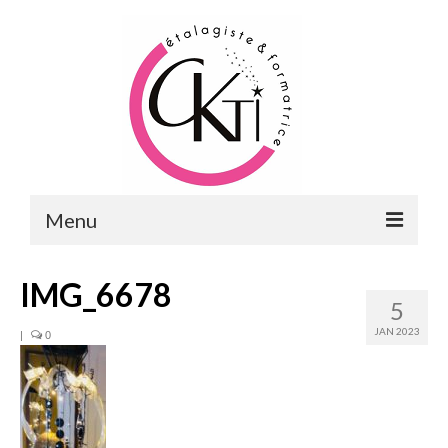
Menu
ACCUEIL
IMG_6678
5
FORMATIONS
JAN 2023
|
0
FORMATIONS DU POINT DE VENTE
MERCHANDISING & VITRINES
FORMATIONS RH