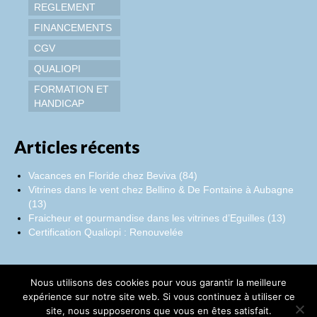
REGLEMENT
FINANCEMENTS
CGV
QUALIOPI
FORMATION ET
HANDICAP
Articles récents
Vacances en Floride chez Beviva (84)
Vitrines dans le vent chez Bellino & De Fontaine à Aubagne
(13)
Fraicheur et gourmandise dans les vitrines d’Eguilles (13)
Certification Qualiopi : Renouvelée
Nous utilisons des cookies pour vous garantir la meilleure
Facebook
Instagram
LinkedIn
expérience sur notre site web. Si vous continuez à utiliser ce
site, nous supposerons que vous en êtes satisfait.