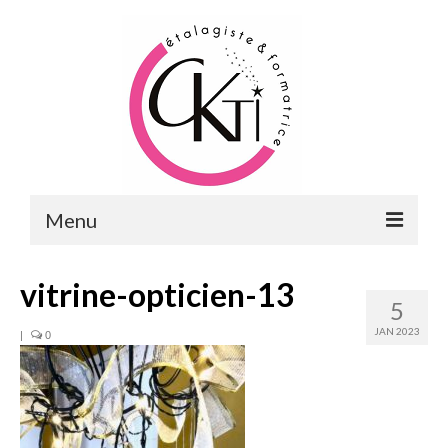
Menu
ACCUEIL
vitrine-opticien-13
5
FORMATIONS
JAN 2023
|
0
FORMATIONS DU POINT DE VENTE
MERCHANDISING & VITRINES
FORMATIONS RH