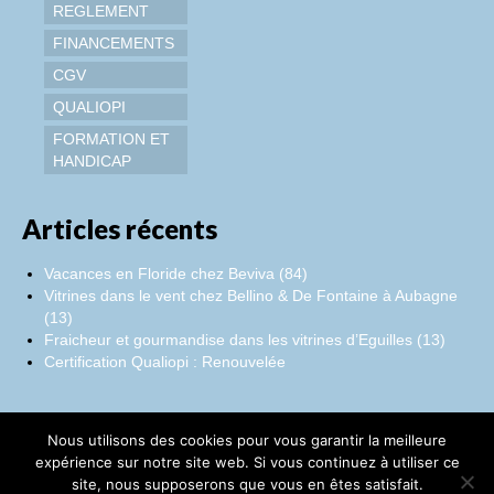
REGLEMENT
FINANCEMENTS
CGV
QUALIOPI
FORMATION ET
HANDICAP
Articles récents
Vacances en Floride chez Beviva (84)
Vitrines dans le vent chez Bellino & De Fontaine à Aubagne
(13)
Fraicheur et gourmandise dans les vitrines d’Eguilles (13)
Certification Qualiopi : Renouvelée
Nous utilisons des cookies pour vous garantir la meilleure
Facebook
Instagram
LinkedIn
expérience sur notre site web. Si vous continuez à utiliser ce
site, nous supposerons que vous en êtes satisfait.