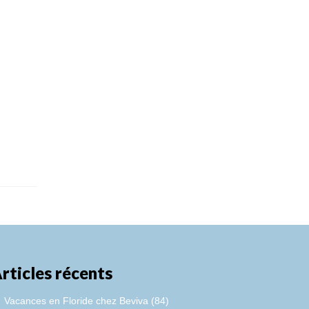
rticles récents
Vacances en Floride chez Beviva (84)