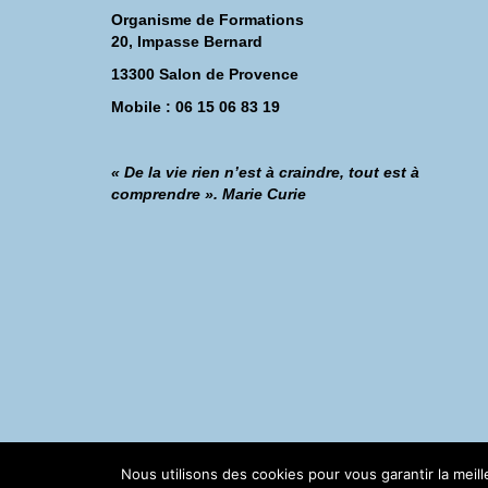
Organisme de Formations
20, Impasse Bernard
13300 Salon de Provence
Mobile : 06 15 06 83 19
« De la vie rien n’est à craindre, tout est à
comprendre ». Marie Curie
©Catherine Montillot
Nous utilisons des cookies pour vous garantir la meil