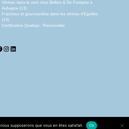
Vitrines dans le vent chez Bellino & De Fontaine à
Aubagne (13)
Fraicheur et gourmandise dans les vitrines d’Eguilles
(13)
Certification Qualiopi : Renouvelée
acebook
Instagram
LinkedIn
e, nous supposerons que vous en êtes satisfait.
Ok