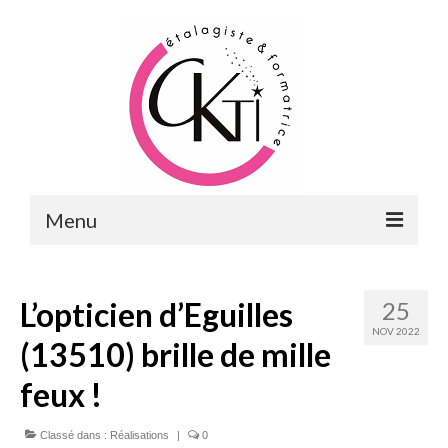
Menu
ACCUEIL
L’opticien d’Eguilles
25
FORMATIONS
NOV 2022
(13510) brille de mille
FORMATIONS DU POINT DE VENTE
feux !
MERCHANDISING & VITRINES
Classé dans :
FORMATIONS RH
Réalisations
|
0