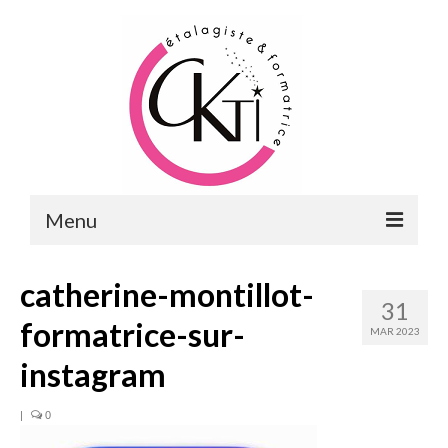
Menu
ACCUEIL
catherine-montillot-
31
FORMATIONS
formatrice-sur-
MAR 2023
FORMATIONS DU POINT DE VENTE
instagram
MERCHANDISING & VITRINES
|
0
FORMATIONS RH