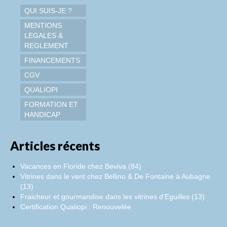
QUI SUIS-JE ?
MENTIONS
LEGALES &
REGLEMENT
FINANCEMENTS
CGV
QUALIOPI
FORMATION ET
HANDICAP
Articles récents
Vacances en Floride chez Beviva (84)
Vitrines dans le vent chez Bellino & De Fontaine à Aubagne
(13)
Fraicheur et gourmandise dans les vitrines d’Eguilles (13)
Certification Qualiopi : Renouvelée