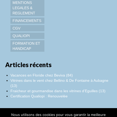
MENTIONS
LEGALES &
REGLEMENT
FINANCEMENTS
CGV
QUALIOPI
FORMATION ET
HANDICAP
Articles récents
Vacances en Floride chez Beviva (84)
Vitrines dans le vent chez Bellino & De Fontaine à Aubagne
(13)
Fraicheur et gourmandise dans les vitrines d’Eguilles (13)
Certification Qualiopi : Renouvelée
Nous utilisons des cookies pour vous garantir la meilleure