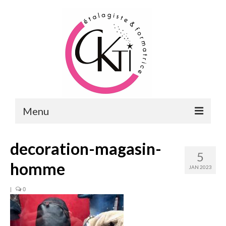
Menu
ACCUEIL
decoration-magasin-
5
FORMATIONS
homme
JAN 2023
FORMATIONS DU POINT DE VENTE
|
0
MERCHANDISING & VITRINES
FORMATIONS RH