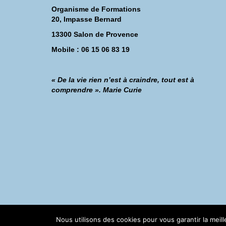
Organisme de Formations
20, Impasse Bernard
13300 Salon de Provence
Mobile : 06 15 06 83 19
« De la vie rien n’est à craindre, tout est à
comprendre ». Marie Curie
©Catherine Montillot
Nous utilisons des cookies pour vous garantir la meil