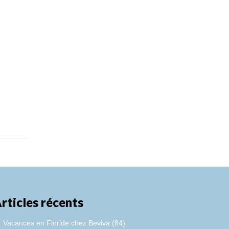
rticles récents
Vacances en Floride chez Beviva (84)