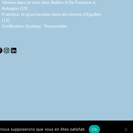
Vitrines dans le vent chez Bellino & De Fontaine à
Aubagne (13)
Fraicheur et gourmandise dans les vitrines d’Eguilles
(13)
Certification Qualiopi : Renouvelée
acebook
Instagram
LinkedIn
e, nous supposerons que vous en êtes satisfait.
Ok