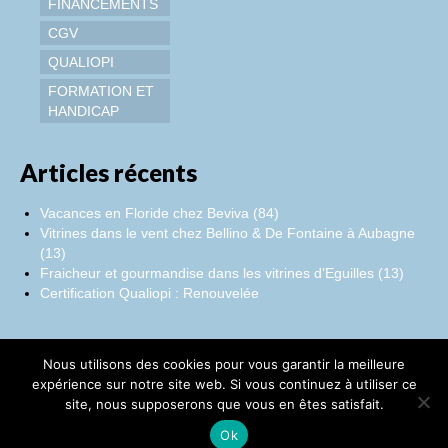
FINANCEMENTS
CGV
QUALIOPI
FORMATION ET
HANDICAP
Articles récents
Vacances en Floride chez Beviva (84)
Vitrines dans le vent chez Bellino & De Fontaine à Aubagne
(13)
Fraicheur et gourmandise dans les vitrines d’Eguilles (13)
Certification Qualiopi : Renouvelée
Nous utilisons des cookies pour vous garantir la meilleure
Facebook
Instagram
LinkedIn
expérience sur notre site web. Si vous continuez à utiliser ce
site, nous supposerons que vous en êtes satisfait.
©Catherine Montillot
Ok