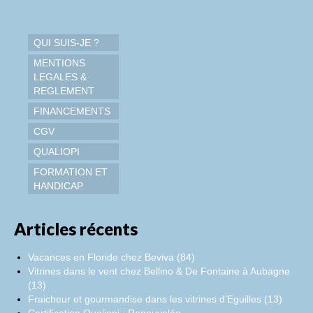
QUI SUIS-JE ?
MENTIONS
LEGALES &
REGLEMENT
FINANCEMENTS
CGV
QUALIOPI
FORMATION ET
HANDICAP
Articles récents
Vacances en Floride chez Beviva (84)
Vitrines dans le vent chez Bellino & De Fontaine à Aubagne
(13)
Fraicheur et gourmandise dans les vitrines d’Eguilles (13)