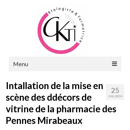
Menu
ACCUEIL
Intallation de la mise en
25
FORMATIONS
scène des ddécors de
JUIL 2024
FORMATIONS DU POINT DE VENTE
vitrine de la pharmacie des
MERCHANDISING & VITRINES
Pennes Mirabeaux
FORMATIONS RH