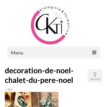
Menu
ACCUEIL
decoration-de-noel-
5
FORMATIONS
chalet-du-pere-noel
JAN 2023
FORMATIONS DU POINT DE VENTE
|
0
MERCHANDISING & VITRINES
FORMATIONS RH