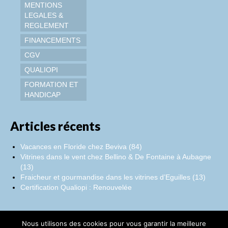
MENTIONS
LEGALES &
REGLEMENT
FINANCEMENTS
CGV
QUALIOPI
FORMATION ET
HANDICAP
Articles récents
Vacances en Floride chez Beviva (84)
Vitrines dans le vent chez Bellino & De Fontaine à Aubagne
(13)
Fraicheur et gourmandise dans les vitrines d’Eguilles (13)
Certification Qualiopi : Renouvelée
Nous utilisons des cookies pour vous garantir la meilleure