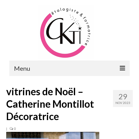
Menu
ACCUEIL
vitrines de Noël –
29
FORMATIONS
Catherine Montillot
NOV 2023
FORMATIONS DU POINT DE VENTE
Décoratrice
MERCHANDISING & VITRINES
|
0
FORMATIONS RH