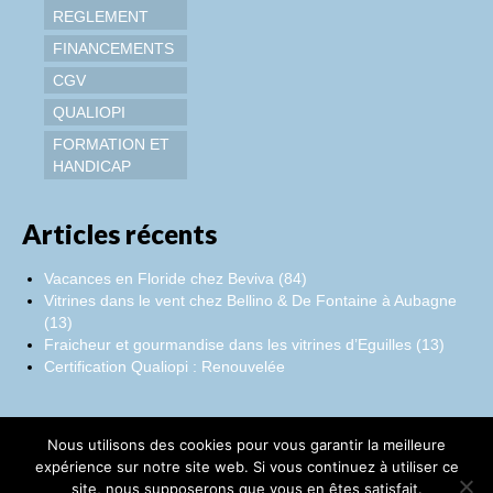
REGLEMENT
FINANCEMENTS
CGV
QUALIOPI
FORMATION ET
HANDICAP
Articles récents
Vacances en Floride chez Beviva (84)
Vitrines dans le vent chez Bellino & De Fontaine à Aubagne
(13)
Fraicheur et gourmandise dans les vitrines d’Eguilles (13)
Certification Qualiopi : Renouvelée
Nous utilisons des cookies pour vous garantir la meilleure
Facebook
Instagram
LinkedIn
expérience sur notre site web. Si vous continuez à utiliser ce
site, nous supposerons que vous en êtes satisfait.