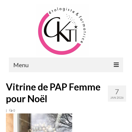
Menu
ACCUEIL
Vitrine de PAP Femme
7
FORMATIONS
pour Noël
JAN 2026
FORMATIONS DU POINT DE VENTE
|
0
MERCHANDISING & VITRINES
FORMATIONS RH