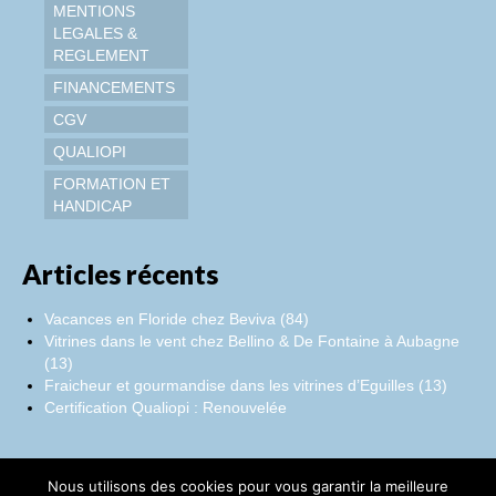
MENTIONS
LEGALES &
REGLEMENT
FINANCEMENTS
CGV
QUALIOPI
FORMATION ET
HANDICAP
Articles récents
Vacances en Floride chez Beviva (84)
Vitrines dans le vent chez Bellino & De Fontaine à Aubagne
(13)
Fraicheur et gourmandise dans les vitrines d’Eguilles (13)
Certification Qualiopi : Renouvelée
Nous utilisons des cookies pour vous garantir la meilleure