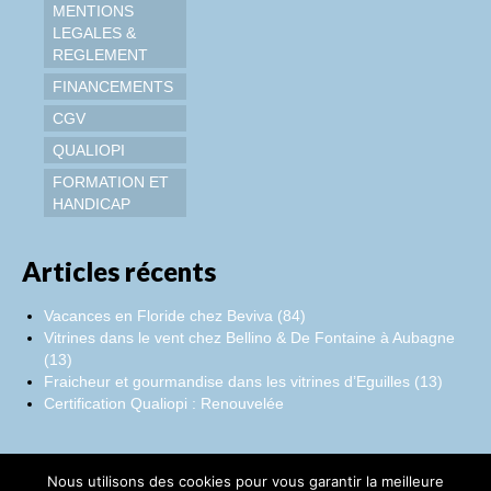
MENTIONS
LEGALES &
REGLEMENT
FINANCEMENTS
CGV
QUALIOPI
FORMATION ET
HANDICAP
Articles récents
Vacances en Floride chez Beviva (84)
Vitrines dans le vent chez Bellino & De Fontaine à Aubagne
(13)
Fraicheur et gourmandise dans les vitrines d’Eguilles (13)
Certification Qualiopi : Renouvelée
Nous utilisons des cookies pour vous garantir la meilleure