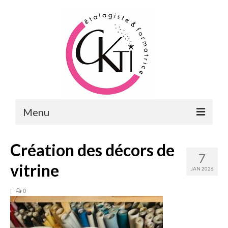
Menu
ACCUEIL
Création des décors de
7
FORMATIONS
vitrine
JAN 2026
FORMATIONS DU POINT DE VENTE
|
0
MERCHANDISING & VITRINES
FORMATIONS RH