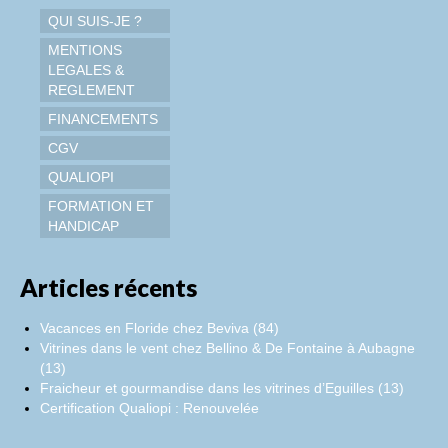
QUI SUIS-JE ?
MENTIONS
LEGALES &
REGLEMENT
FINANCEMENTS
CGV
QUALIOPI
FORMATION ET
HANDICAP
Articles récents
Vacances en Floride chez Beviva (84)
Vitrines dans le vent chez Bellino & De Fontaine à Aubagne
(13)
Fraicheur et gourmandise dans les vitrines d’Eguilles (13)
Certification Qualiopi : Renouvelée