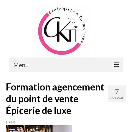
Menu
ACCUEIL
Formation agencement
7
FORMATIONS
du point de vente
JAN 2026
FORMATIONS DU POINT DE VENTE
Épicerie de luxe
MERCHANDISING & VITRINES
|
0
FORMATIONS RH