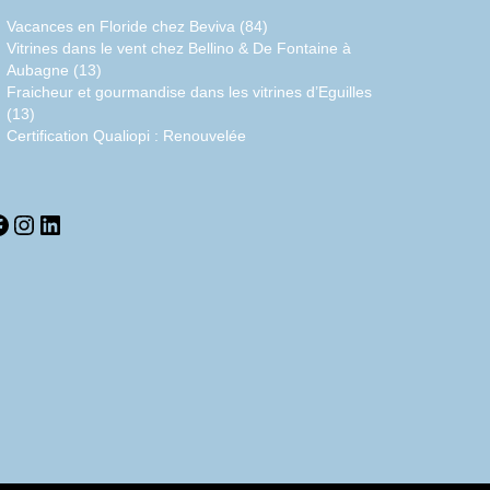
Vacances en Floride chez Beviva (84)
Vitrines dans le vent chez Bellino & De Fontaine à
Aubagne (13)
Fraicheur et gourmandise dans les vitrines d’Eguilles
(13)
Certification Qualiopi : Renouvelée
acebook
Instagram
LinkedIn