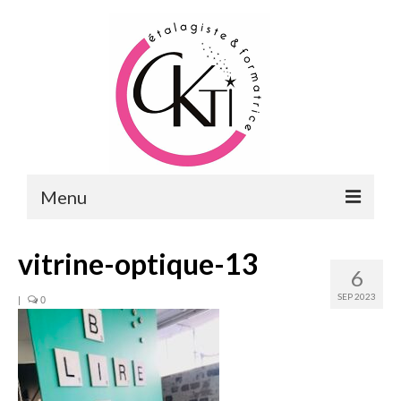
Menu
ACCUEIL
vitrine-optique-13
6
FORMATIONS
SEP 2023
|
0
FORMATIONS DU POINT DE VENTE
MERCHANDISING & VITRINES
FORMATIONS RH