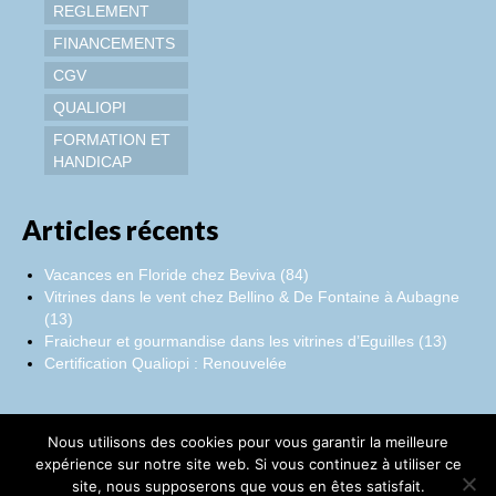
REGLEMENT
FINANCEMENTS
CGV
QUALIOPI
FORMATION ET
HANDICAP
Articles récents
Vacances en Floride chez Beviva (84)
Vitrines dans le vent chez Bellino & De Fontaine à Aubagne
(13)
Fraicheur et gourmandise dans les vitrines d’Eguilles (13)
Certification Qualiopi : Renouvelée
Nous utilisons des cookies pour vous garantir la meilleure
Facebook
Instagram
LinkedIn
expérience sur notre site web. Si vous continuez à utiliser ce
site, nous supposerons que vous en êtes satisfait.