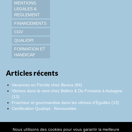
MENTIONS
LEGALES &
REGLEMENT
FINANCEMENTS
CGV
QUALIOPI
FORMATION ET
HANDICAP
Articles récents
Vacances en Floride chez Beviva (84)
Vitrines dans le vent chez Bellino & De Fontaine à Aubagne
(13)
Fraicheur et gourmandise dans les vitrines d’Eguilles (13)
Certification Qualiopi : Renouvelée
Nous utilisons des cookies pour vous garantir la meilleure