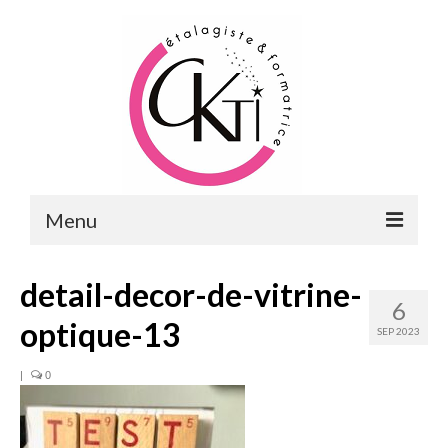
Menu
ACCUEIL
detail-decor-de-vitrine-
6
FORMATIONS
optique-13
SEP 2023
FORMATIONS DU POINT DE VENTE
|
0
MERCHANDISING & VITRINES
FORMATIONS RH