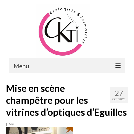
Menu
ACCUEIL
Mise en scène
27
FORMATIONS
champêtre pour les
OCT 2025
FORMATIONS DU POINT DE VENTE
vitrines d’optiques d’Eguilles
MERCHANDISING & VITRINES
|
0
FORMATIONS RH