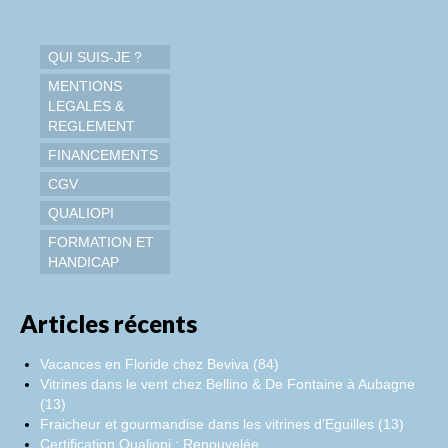
QUI SUIS-JE ?
MENTIONS
LEGALES &
REGLEMENT
FINANCEMENTS
CGV
QUALIOPI
FORMATION ET
HANDICAP
Articles récents
Vacances en Floride chez Beviva (84)
Vitrines dans le vent chez Bellino & De Fontaine à Aubagne
(13)
Fraicheur et gourmandise dans les vitrines d’Eguilles (13)
Certification Qualiopi : Renouvelée