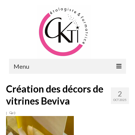
Menu
ACCUEIL
Création des décors de
2
FORMATIONS
vitrines Beviva
OCT 2025
FORMATIONS DU POINT DE VENTE
|
0
MERCHANDISING & VITRINES
FORMATIONS RH