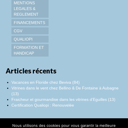
MENTIONS
LEGALES &
REGLEMENT
FINANCEMENTS
CGV
QUALIOPI
FORMATION ET
HANDICAP
Articles récents
Vacances en Floride chez Beviva (84)
Vitrines dans le vent chez Bellino & De Fontaine à Aubagne
(13)
Fraicheur et gourmandise dans les vitrines d’Eguilles (13)
Certification Qualiopi : Renouvelée
Nous utilisons des cookies pour vous garantir la meilleure