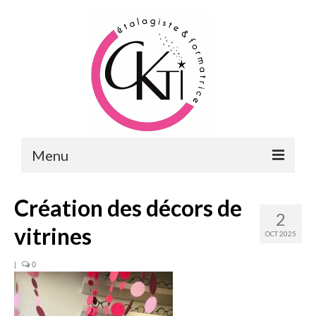
Menu
ACCUEIL
Création des décors de
2
FORMATIONS
vitrines
OCT 2025
FORMATIONS DU POINT DE VENTE
|
0
MERCHANDISING & VITRINES
FORMATIONS RH