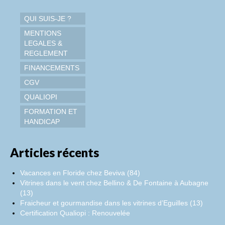
QUI SUIS-JE ?
MENTIONS
LEGALES &
REGLEMENT
FINANCEMENTS
CGV
QUALIOPI
FORMATION ET
HANDICAP
Articles récents
Vacances en Floride chez Beviva (84)
Vitrines dans le vent chez Bellino & De Fontaine à Aubagne
(13)
Fraicheur et gourmandise dans les vitrines d’Eguilles (13)
Certification Qualiopi : Renouvelée