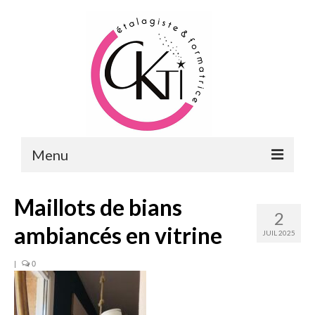
Menu
ACCUEIL
Maillots de bians
2
FORMATIONS
ambiancés en vitrine
JUIL 2025
FORMATIONS DU POINT DE VENTE
|
0
MERCHANDISING & VITRINES
FORMATIONS RH