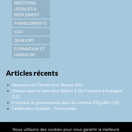
MENTIONS
LEGALES &
REGLEMENT
FINANCEMENTS
CGV
QUALIOPI
FORMATION ET
HANDICAP
Articles récents
Vacances en Floride chez Beviva (84)
Vitrines dans le vent chez Bellino & De Fontaine à Aubagne
(13)
Fraicheur et gourmandise dans les vitrines d’Eguilles (13)
Certification Qualiopi : Renouvelée
Nous utilisons des cookies pour vous garantir la meilleure