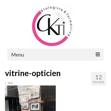
Menu
ACCUEIL
vitrine-opticien
12
FORMATIONS
FÉV 2023
|
0
FORMATIONS DU POINT DE VENTE
MERCHANDISING & VITRINES
FORMATIONS RH