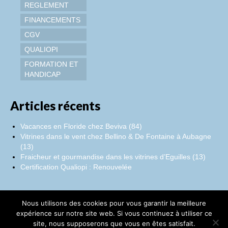
REGLEMENT
FINANCEMENTS
CGV
QUALIOPI
FORMATION ET
HANDICAP
Articles récents
Vacances en Floride chez Beviva (84)
Vitrines dans le vent chez Bellino & De Fontaine à Aubagne
(13)
Fraicheur et gourmandise dans les vitrines d’Eguilles (13)
Certification Qualiopi : Renouvelée
Nous utilisons des cookies pour vous garantir la meilleure
Facebook
Instagram
LinkedIn
expérience sur notre site web. Si vous continuez à utiliser ce
site, nous supposerons que vous en êtes satisfait.