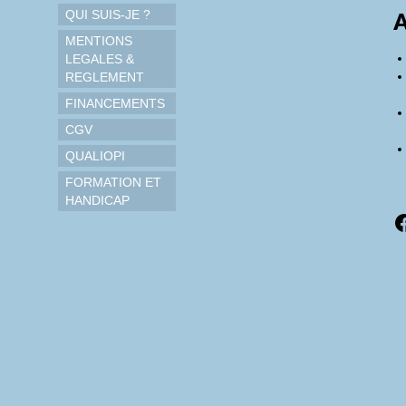
QUI SUIS-JE ?
A
MENTIONS
LEGALES &
REGLEMENT
FINANCEMENTS
CGV
QUALIOPI
FORMATION ET
HANDICAP
F