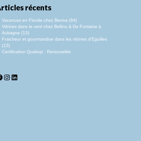
rticles récents
Vacances en Floride chez Beviva (84)
Vitrines dans le vent chez Bellino & De Fontaine à
Aubagne (13)
Fraicheur et gourmandise dans les vitrines d’Eguilles
(13)
Certification Qualiopi : Renouvelée
acebook
Instagram
LinkedIn