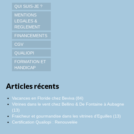
QUI SUIS-JE ?
MENTIONS
LEGALES &
REGLEMENT
FINANCEMENTS
CGV
QUALIOPI
FORMATION ET
HANDICAP
Articles récents
Vacances en Floride chez Beviva (84)
Vitrines dans le vent chez Bellino & De Fontaine à Aubagne
(13)
Fraicheur et gourmandise dans les vitrines d’Eguilles (13)
Certification Qualiopi : Renouvelée