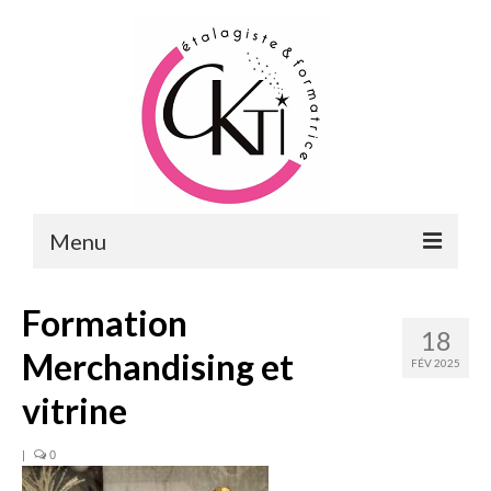
Menu
ACCUEIL
Formation
18
FORMATIONS
Merchandising et
FÉV 2025
FORMATIONS DU POINT DE VENTE
vitrine
MERCHANDISING & VITRINES
|
0
FORMATIONS RH