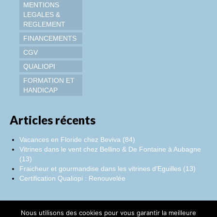
MENTIONS
LEGALES &
REGLEMENT
FINANCEMENTS
CGV
QUALIOPI
FORMATION ET
HANDICAP
Articles récents
Vacances en Floride chez Beviva (84)
Vitrines dans le vent chez Bellino & De Fontaine à Aubagne
(13)
Fraicheur et gourmandise dans les vitrines d’Eguilles (13)
Certification Qualiopi : Renouvelée
Nous utilisons des cookies pour vous garantir la meilleure