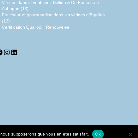
Vitrines dans le vent chez Bellino & De Fontaine à
Aubagne (13)
Fraicheur et gourmandise dans les vitrines d’Eguilles
(13)
Certification Qualiopi : Renouvelée
acebook
Instagram
LinkedIn
e, nous supposerons que vous en êtes satisfait.
Ok