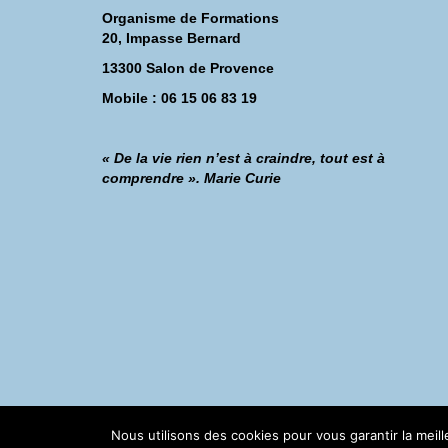
Organisme de Formations
20, Impasse Bernard
13300 Salon de Provence
Mobile : 06 15 06 83 19
« De la vie rien n’est à craindre, tout est à
comprendre ». Marie Curie
©Catherine Montillot
Nous utilisons des cookies pour vous garantir la meil