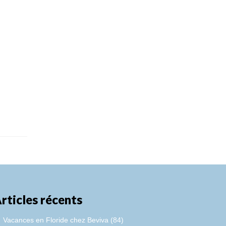
rticles récents
Vacances en Floride chez Beviva (84)