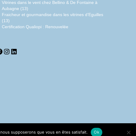
Vitrines dans le vent chez Bellino & De Fontaine à
Aubagne (13)
Fraicheur et gourmandise dans les vitrines d’Eguilles
(13)
Certification Qualiopi : Renouvelée
acebook
Instagram
LinkedIn
e, nous supposerons que vous en êtes satisfait.
Ok