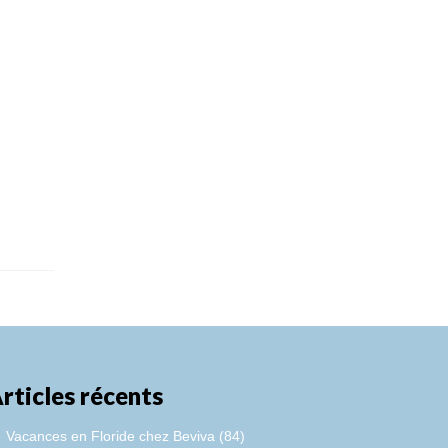
rticles récents
Vacances en Floride chez Beviva (84)