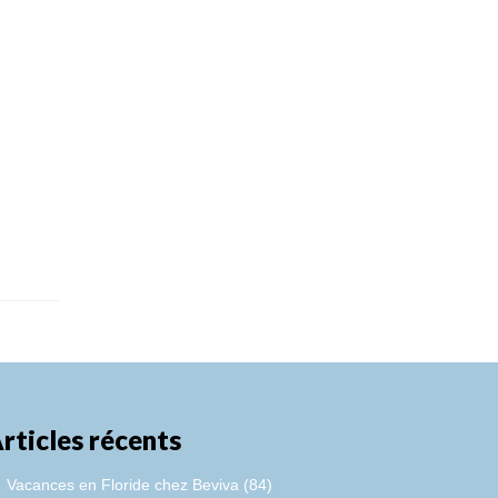
rticles récents
Vacances en Floride chez Beviva (84)