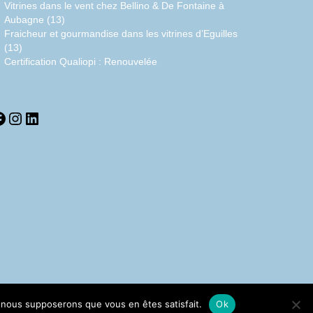
Vitrines dans le vent chez Bellino & De Fontaine à
Aubagne (13)
Fraicheur et gourmandise dans les vitrines d’Eguilles
(13)
Certification Qualiopi : Renouvelée
acebook
Instagram
LinkedIn
e, nous supposerons que vous en êtes satisfait.
Ok