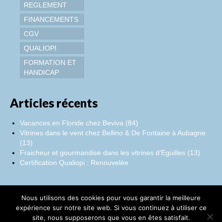
REGLEMENT
FINANCEMENTS
CGV
QUALIOPI
FORMATION ET
HANDICAP
Articles récents
Vacances en Floride chez Beviva (84)
Vitrines dans le vent chez Bellino & De Fontaine à Aubagne
(13)
Fraicheur et gourmandise dans les vitrines d’Eguilles (13)
Certification Qualiopi : Renouvelée
Nous utilisons des cookies pour vous garantir la meilleure
Facebook
Instagram
LinkedIn
expérience sur notre site web. Si vous continuez à utiliser ce
site, nous supposerons que vous en êtes satisfait.