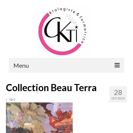
Menu
ACCUEIL
Collection Beau Terra
28
FORMATIONS
OCT 2024
|
0
FORMATIONS DU POINT DE VENTE
MERCHANDISING & VITRINES
FORMATIONS RH