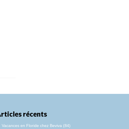
rticles récents
Vacances en Floride chez Beviva (84)