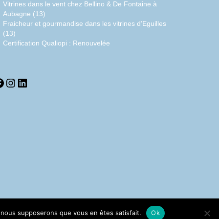
Vitrines dans le vent chez Bellino & De Fontaine à
Aubagne (13)
Fraicheur et gourmandise dans les vitrines d’Eguilles
(13)
Certification Qualiopi : Renouvelée
acebook
Instagram
LinkedIn
e, nous supposerons que vous en êtes satisfait.
Ok